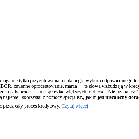
ymaga nie tylko przygotowania mentalnego, wyboru odpowiedniego lok
IBOR, zmienne oprocentowanie, marża — te słowa wzbudzają w kredytobi
e, a cały proces — nie sprawiać większych trudności. Nie trzeba też 
 najlepiej, skorzystaj z pomocy specjalisty, jakim jest
niezależny dor
ść przez cały proces kredytowy.
Czytaj więcej