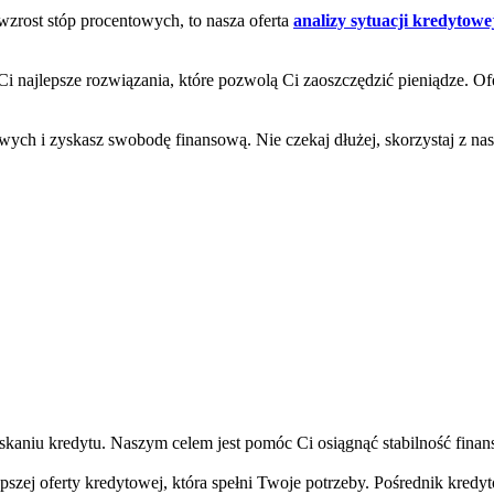
wzrost stóp procentowych, to nasza oferta
analizy sytuacji kredytowe
ą Ci najlepsze rozwiązania, które pozwolą Ci zaoszczędzić pieniądze. 
ych i zyskasz swobodę finansową. Nie czekaj dłużej, skorzystaj z nasz
skaniu kredytu. Naszym celem jest pomóc Ci osiągnąć stabilność fin
zej oferty kredytowej, która spełni Twoje potrzeby. Pośrednik kredyto