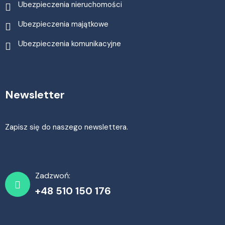
Ubezpieczenia nieruchomości
Ubezpieczenia majątkowe
Ubezpieczenia komunikacyjne
Newsletter
Zapisz się do naszego newslettera.
Zadzwoń:
+48 510 150 176