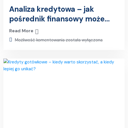
Analiza kredytowa – jak
pośrednik finansowy może
pomóc w obniżeniu kosztów
Read More
kredytu?
Możliwość komentowania
została wyłączona