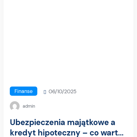
Finanse
06/10/2025
admin
Ubezpieczenia majątkowe a
kredyt hipoteczny – co warto