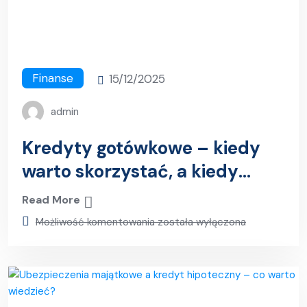
Finanse
15/12/2025
admin
Kredyty gotówkowe – kiedy
warto skorzystać, a kiedy
lepiej go unikać?
Read More
Możliwość komentowania
została wyłączona