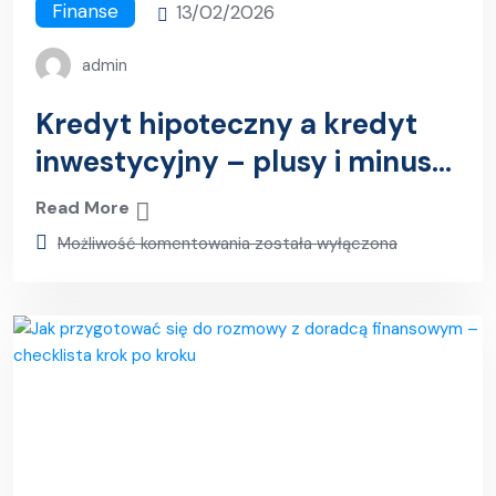
Finanse
13/02/2026
admin
Kredyt hipoteczny a kredyt
inwestycyjny – plusy i minusy
takiego rozwiązania
Read More
Możliwość komentowania
została wyłączona