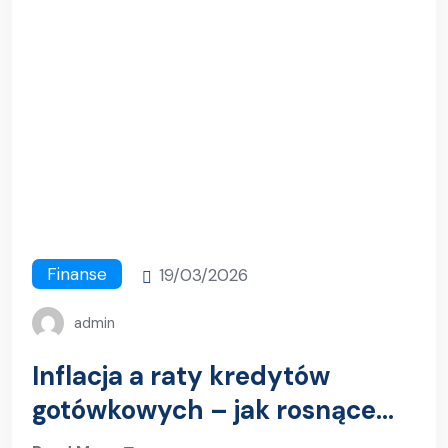
Finanse
19/03/2026
admin
Inflacja a raty kredytów
gotówkowych – jak rosnące
ceny wpływają na Twoje