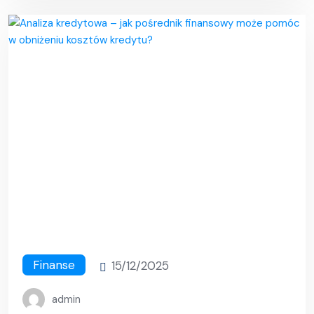
Finanse
15/12/2025
admin