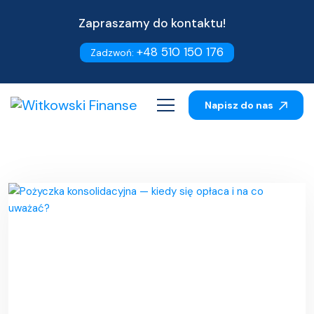
Zapraszamy do kontaktu!
+48 510 150 176
Zadzwoń:
Napisz do nas