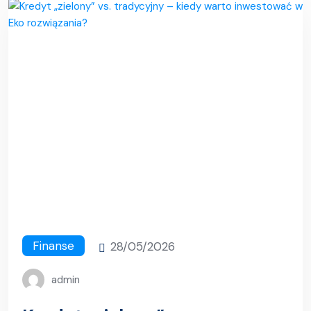
Finanse
28/05/2026
admin