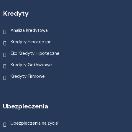
Kredyty
Analiza Kredytowa
Kredyty Hipoteczne
Eko Kredyty Hipoteczne
Kredyty Gotówkowe
Kredyty Firmowe
Ubezpieczenia
Ubezpieczenia na życie