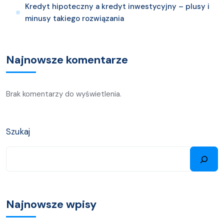
Kredyt hipoteczny a kredyt inwestycyjny – plusy i
minusy takiego rozwiązania
Najnowsze komentarze
Brak komentarzy do wyświetlenia.
Szukaj
Najnowsze wpisy