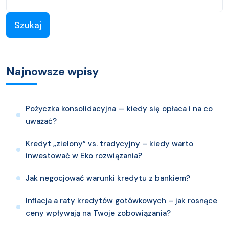
Szukaj
Najnowsze wpisy
Pożyczka konsolidacyjna — kiedy się opłaca i na co
uważać?
Kredyt „zielony” vs. tradycyjny – kiedy warto
inwestować w Eko rozwiązania?
Jak negocjować warunki kredytu z bankiem?
Inflacja a raty kredytów gotówkowych – jak rosnące
ceny wpływają na Twoje zobowiązania?