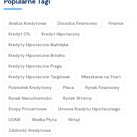
Popularne Tagi
Analiza Kredytowa
Doradca Finansowy
Finanse
Kredyt 0%
Kredyt Hipoteczny
Kredyty Hipoteczne Białołęka
Kredyty Hipoteczne Bródno
Kredyty Hipoteczne Praga
Kredyty Hipoteczne Targówek
Mieszkanie na Start
Pośrednik Kredytowy
Płaca
Rynek Finansowy
Rynek Nieruchomości
Rynek Wtórny
Stopy Procentowe
Umowa Kredytu Hipotecznego
UOKiK
Wielka Płyta
Witaj!
Zdolność Kredytowa